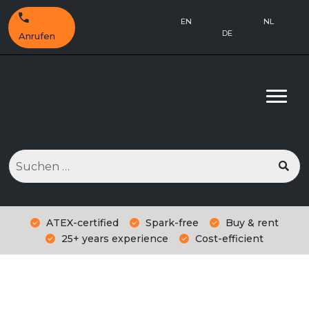
EN
NL
DE
Anrufen
Suchen
nach:
ATEX-certified
Spark-free
Buy & rent
25+ years experience
Cost-efficient